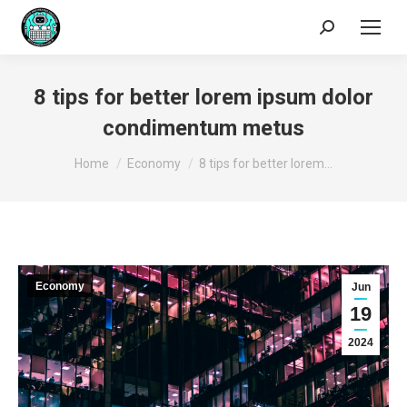
Search:
8 tips for better lorem ipsum dolor
condimentum metus
You are here:
Home
Economy
8 tips for better lorem…
Economy
Jun
19
2024