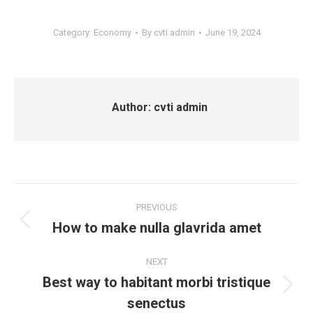
Category:
Economy
By
cvti admin
June 19, 2024
Author:
cvti admin
Post
PREVIOUS
navigation
How to make nulla glavrida amet
Previous
post:
NEXT
Best way to habitant morbi tristique
Next
senectus
post: