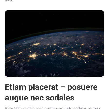
arcu.
Etiam placerat – posuere
augue nec sodales
§Vestibulum nibh velit, porttitor ac justo sodales, viverra