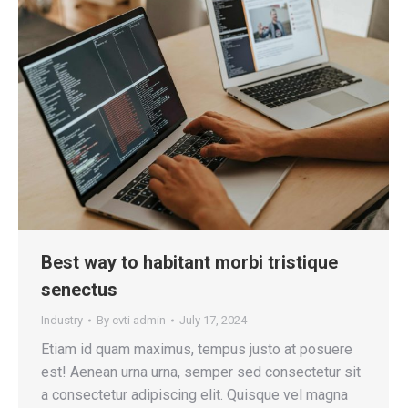
Best way to habitant morbi tristique
senectus
Industry
By
cvti admin
July 17, 2024
Etiam id quam maximus, tempus justo at posuere
est! Aenean urna urna, semper sed consectetur sit
a consectetur adipiscing elit. Quisque vel magna