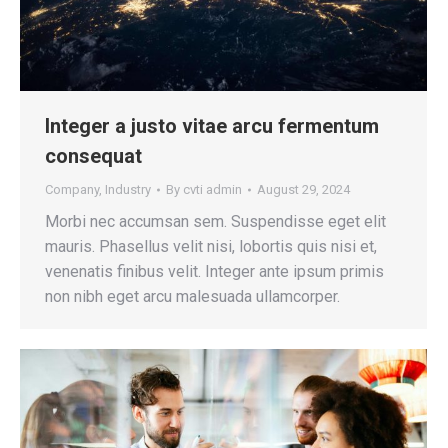
Integer a justo vitae arcu fermentum
consequat
Company
,
Industry
By
cvti admin
August 29, 2024
Morbi nec accumsan sem. Suspendisse eget elit
mauris. Phasellus velit nisi, lobortis quis nisi et,
venenatis finibus velit. Integer ante ipsum primis
non nibh eget arcu malesuada ullamcorper.